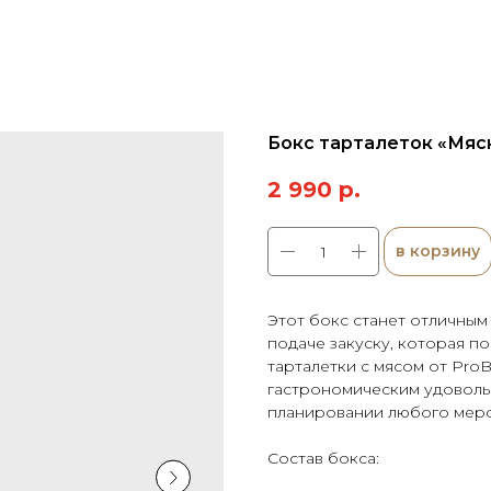
Бокс тарталеток «Мяс
2 990
р.
в корзину
Этот бокс станет отличным
подаче закуску, которая п
тарталетки с мясом от ProB
гастрономическим удовольс
планировании любого меро
Состав бокса: