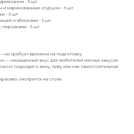
армезаном - 5 шт
м и маринованным огурцом - 5 шт
ье - 5 шт
рицей и яблоками - 5 шт
с персиками - 5 шт
— не требует времени на подготовку
ки — насыщенный вкус для любителей мясных закусок
асно подходит к вину, пиву или как самостоятельная
красиво смотрится на столе.