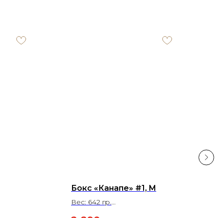
Бокс «Канапе» #1, M
Вес: 642 гр.
На 4-6 человек