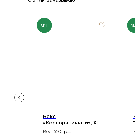
ХИТ
N
-
Бокс
«Корпоративный», ХL
Вес 1550 гр.