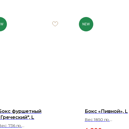
EW
NEW
Бокс фуршетный
Бокс «Пивной», L
"Греческий", L
Вес 1850 гр.
Вес: 736 гр.
На 4-6 человек