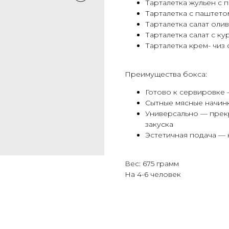
Тарталетка жульен с п
Тарталетка с паштето
Тарталетка салат олив
Тарталетка салат с ку
Тарталетка крем- чиз 
Преимущества бокса:
Готово к сервировке 
Сытные мясные начин
Универсально — прекр
закуска
Эстетичная подача — 
Вес: 675 грамм
На 4-6 человек