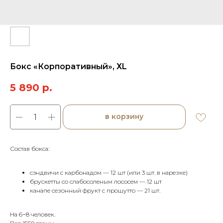
Бокс «Корпоративный», ХL
5 890
р.
в корзину
Состав бокса:
сэндвичи с карбонадом — 12 шт (или 3 шт. в нарезке)
брускетты со слабосоленым лососем — 12 шт
канапе сезонный фрукт с прошутто — 21 шт.
На 6−8 человек.