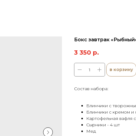
Бокс завтрак «Рыбный»
3 350
р.
в корзину
Состав набора:
⁠Блинчики с творожны
⁠Блинчики с кремом и 
Картофельная вафля с
Сырники - 4 шт
Мед