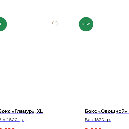
ИТ
NEW
Бокс «Гламур», XL
Бокс «Овощной» 
Вес 1800 гр.
Вес: 1820 гр.
На 6-8 человек