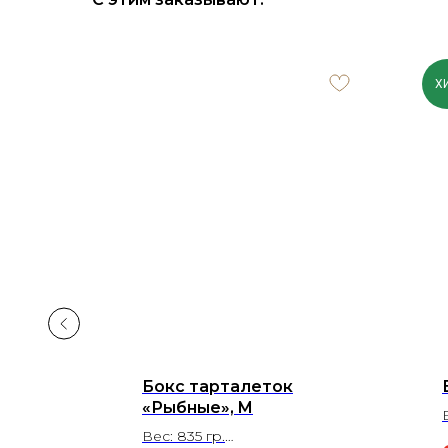
Х
 L
Бокс тарталеток
«Рыбные», M
Вес: 835 гр.