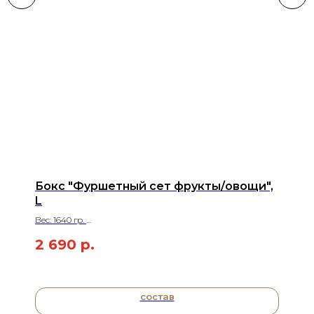
Бокс "Фуршетный сет фрукты/овощи",
L
Вес: 1640 гр.
На 4-6 человек
2 690
р.
состав