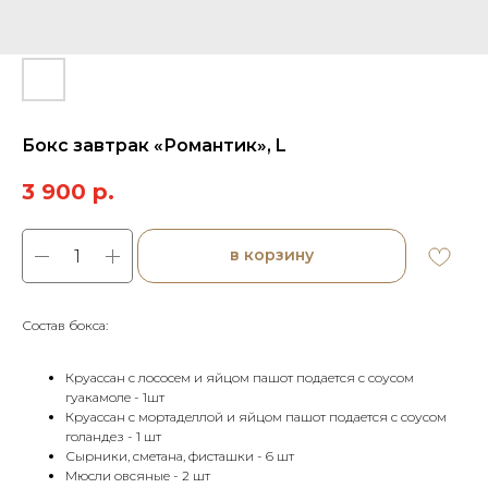
Бокс завтрак «Романтик», L
3 900
р.
в корзину
Состав бокса:
Круассан с лососем и яйцом пашот подается с соусом
гуакамоле - 1шт
Круассан с мортаделлой и яйцом пашот подается с соусом
голандез - 1 шт
Сырники, сметана, фисташки - 6 шт
Мюсли овсяные - 2 шт