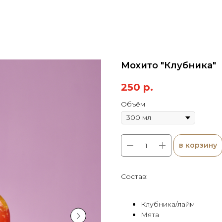
Мохито "Клубника"
250
р.
Объём
в корзину
Состав:
Клубника/лайм
Мята