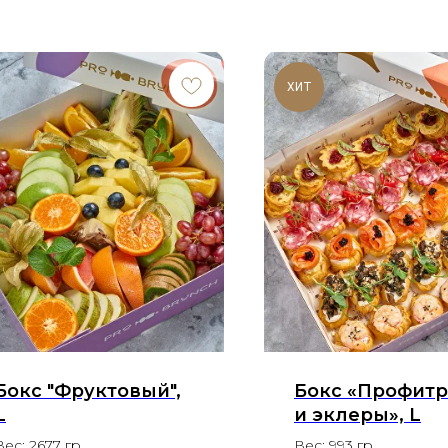
ХИТ
Бокс "Фруктовый",
Бокс «Профит
L
и эклеры», L
Вес: 2677 гр,
Вес: 993 гр.