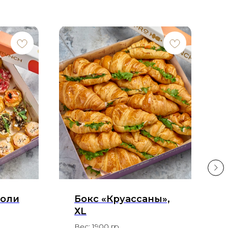
роли
Бокс «Круассаны»,
ХL
Вес: 1900 гр.