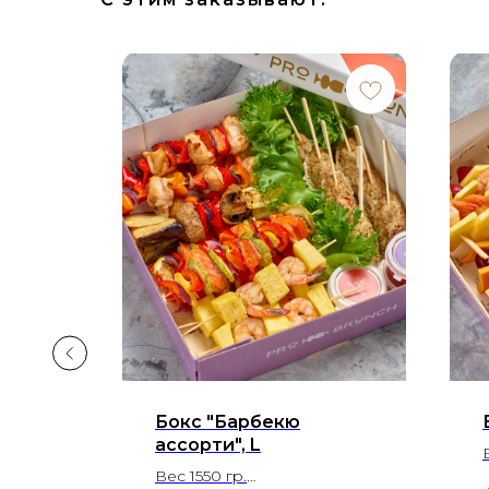
Бокс "Барбекю
ассорти", L
Вес 1550 гр.