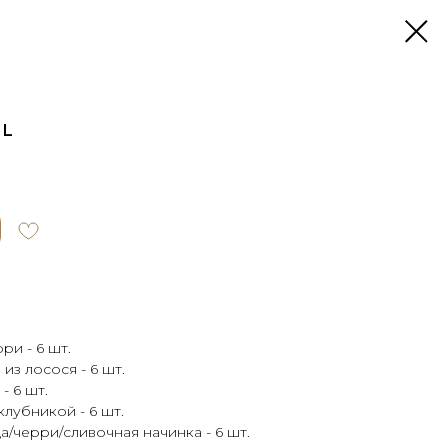
 L
ри - 6 шт.
из лосося - 6 шт.
- 6 шт.
лубникой - 6 шт.
а/черри/сливочная начинка - 6 шт.