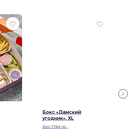
Х
Бокс «Дамский
угодник», XL
Вес 1764 гр.