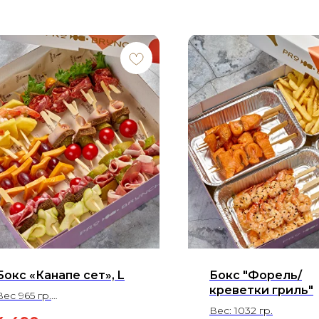
Бокс «Канапе сет», L
Бокс "Форель/
креветки гриль"
Вес 965 гр.
На 4-6 человек
Вес: 1032 гр.