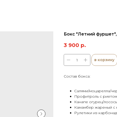
Бокс "Летний фуршет",
3 900
р.
в корзину
Состав бокса:
Салями/моцарелла/чер
Профитроль с риетом 
Канапе огурец/лосось 
Камамбер жареный с к
Рулетики из карбонад