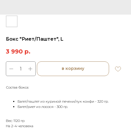
Бокс "Риет/Паштет", L
3 990
р.
в корзину
Состав бокса:
Багет/паштет из куриной печени/лук конфи - 320 гр.
Багет/риет из лосося - 300 гр.
Вес: 1120 гр
На 2-4 человека