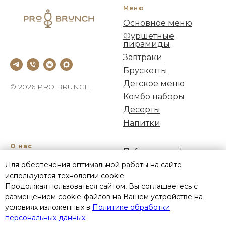
Меню
Основное меню
Фуршетные
пирамиды
Завтраки
Брускетты
Детское меню
© 2026 PRO BRUNCH
Комбо наборы
Десерты
Напитки
О нас
Публичная оферта
Кейтеринг
Для обеспечения оптимальной работы на сайте
Политика
Акции
конфиденциальности
используются технологии cookie.
Продолжая пользоваться сайтом, Вы соглашаетесь с
Оплата
и доставка
Пользовательское
размещением cookie-файлов на Вашем устройстве на
соглашение
Р
еквизиты
условиях изложенных в
Политике обработки
Политика Cookies
Отзывы
персональных данных
.